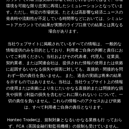
環境を可能な限り忠実に再現したシミュレーションとなっていま
す。ただし、特定の市場状況、たとえば高影響な経済ニュースの
発表時や流動性が不足している時間帯などにおいては、シミュレ
ートアカウントでの結果が実際のライブ口座での結果とは異なる
場合があります。
当社ウェブサイトに掲載されているすべての情報は、 一般的な
情報提供のみを目的としており、利用者ご自身の判断と責任にお
いてご利用ください。当社およびその代表者、代理人、従業員、
契約業者、または関連会社は、提供された情報の使用または依拠
に起因するいかなる損失や損害に対しても、直接的・間接的を問
わず一切の責任を負いません。 また、過去の実績は将来の結果
を示すものではありません。当社は、当社ウェブサイト上の情報
の使用または依拠により生じたいかなる直接的または間接的な損
失や損害（利益の損失を含むがこれに限られない）について、一
切の責任を負いません。これらの情報へのアクセスおよび依拠
は、すべて利用者ご自身の責任となります。
Hantec Traderは、規制対象となるいかなる業務も行 っておら
ず、FCA（英国金融行動監視機構）の規制も受けていません。