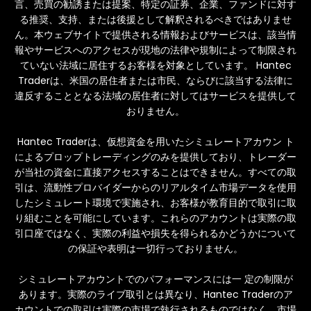
言、売買の勧誘または提案、特定の証券、企業、ファンドに対す
る推奨、支持、または後援として解釈されるべきではありませ
ん。本ウェブサイトで提供される情報およびサービスは、該当情
報やサービスへのアクセスが現地の法律や規制によって制限され
ていない法域に居住するお客様を対象としています。 Hantec
Traderは、米国の居住者または市民、ならびに該当する法律に
違反することとなる法域の居住者に対してはサービスを提供して
おりません。
Hantec Traderは、仮想資金を用いたシミュレートアカウン ト
によるプロップトレーディングのみを提供しており、トレーダー
が当社の資金に直接アクセスすることはできません。すべての取
引は、流動性プロバイダーからのリアルタイム市場データを使用
したシミュレート環境で実施され、お客様が教育目的で取引に取
り組むことを可能にしています。これらのアカウントは実際の取
引口座ではなく、実際の利益や損失を得られるかどうかについて
の保証や表明は一切行っておりません。
シミュレートアカウントでのパフォーマンスには一 定の制限が
あります。実際のライブ取引とは異なり、Hantec Traderのア
カウントでの取引は実際の市場で執行されるものではなく、市場