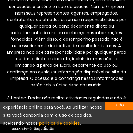
ser usadas a critério e risco do usuário. Nem a Empresa
nem seus representantes, agentes, empregados,
contratantes ou afiliados assumem responsabilidade por
qualquer perda ou dano decorrente direta ou
indiretamente do uso ou confiança nas informações
fornecidas. Além disso, o desempenho passado não é
necessariamente indicativo de resultados futuros. A
Empresa não aceita responsabilidade por qualquer perda
ou dano direto ou indireto, incluindo, mas não se
limitando à perda de lucro, decorrente do uso ou
confiança em qualquer informação disponível no site da
Empresa. O acesso e a confiança nessas informações
estão sob o único risco do usuário.
A Hantec Trader não realiza atividades reguladas e não é
Usamos cookies para oferecer a melhor
Aceitar
regulamentada pela FCA. A Hantec Trader Limited (MU) e
tudo
experiência online para você. Ao utilizar nosso
a Hantec Markets Limited são duas entidades totalmente
บัญชีทั้งหมดเป็นบัญชีทดลองที่มียอดคงเหลือจำลองสำหรับ
site você concorda com o uso de cookies,
separadas.
กิจกรรมการซื้อขาย โปรดทราบว่ากิจกรรมทั้งหมดดำเนิน
aceitando nossa
política de cookies
.
การในสภาพแวดล้อมจำลอง โปรดดูข้อกำหนดและเงื่อนไข
ของเราสำหรับข้อมูลเพิ่มเติม
De acordo com a estrutura operacional da Hantec Trader