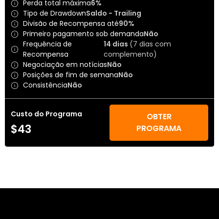
Perda total máxima
6%
Tipo de Drawdown
Saldo - Trailing
Divisão de Recompensa até
90%
Primeiro pagamento sob demanda
Não
Frequência de
14 dias
(7 dias com
Recompensa
complemento)
Negociação em notícias
Não
Posições de fim de semana
Não
Consistência
Não
Custo do Programa
OBTER
$43
PROGRAMA