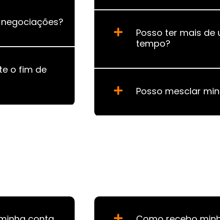
s negociações?
Posso ter mais de
tempo?
e o fim de
Posso mesclar min
 minha conta
Como recebo min