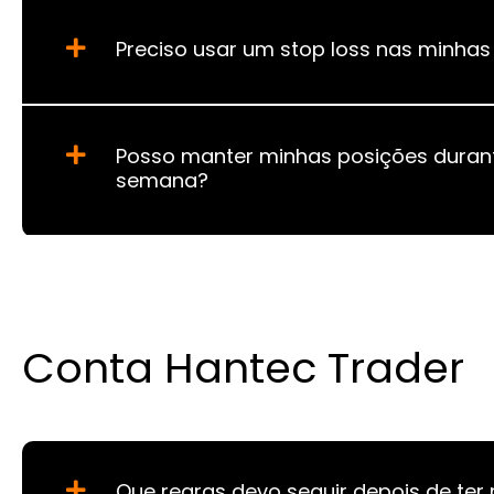
Preciso usar um stop loss nas minha
Posso manter minhas posições durant
semana?
Conta Hantec Trader
Que regras devo seguir depois de ter