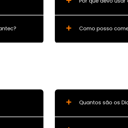
Por que devo usar
antec?
Como posso come
Quantos são os Di