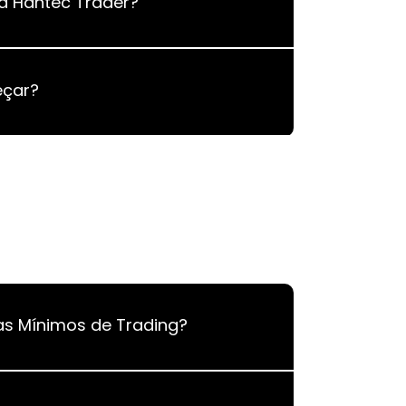
 a Hantec Trader?
çar?
as Mínimos de Trading?