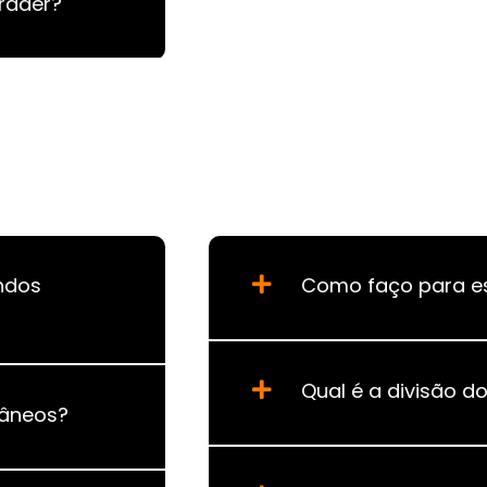
rader?
ndos
Como faço para es
Qual é a divisão d
tâneos?