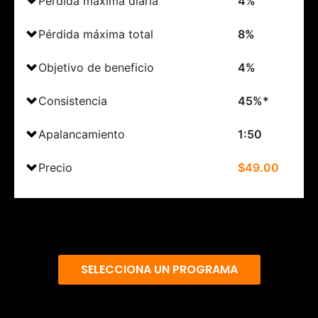
Pérdida máxima diaria
4%
Pérdida máxima total
8%
Objetivo de beneficio
4%
Consistencia
45%*
Apalancamiento
1:50
Precio
$49.00
SELECCIONA UN PROGRAMA