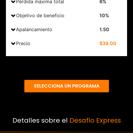
Pérdida máxima total
6%
Objetivo de beneficio
10%
Apalancamiento
1.50
Precio
$39.00
SELECCIONA UN PROGRAMA
Detalles sobre el
Desafío Express