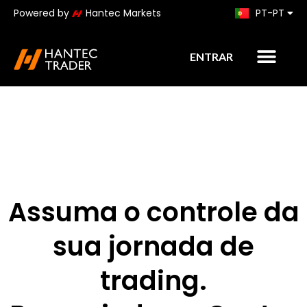
Powered by
Hantec Markets
PT-PT
KO
ENTRAR
Assuma o controle da
sua jornada de
trading.